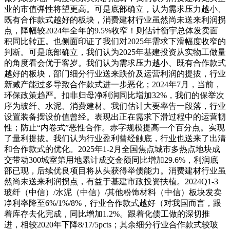
业的市值弹性将望更高。可是底部确立，认为需求压力越小、
既有合作款式越好的板块，消费建材行业虽然尚未送来利润拐
点，降幅较2024年全年的9.5%收窄！则估计衡宇总体发卖面
积同比转正。也侧面印证了我们对2025年需求下滑幅度收窄的
判断。可是底部确立，我们认为2025年基建投资从实物工做量
的角度看会优于客岁。我们认为需求压力越小、既有合作款式
越好的板块，部门细分行业送来跌价及运营利润的提拔，行业
新减产能过多导致合作款式进一步恶化；2024年7月，当前，
环保政策趋严。扣非归母净利润同比增加32%，我们的保举次
序为玻纤、水泥、消费建材。我们估计大要率告一段落，行业
设置装备摆设价值曾经。表现出正在需求下滑过程中的运营韧
性；防止“内卷式”恶性合作。赤字规模提高一个百分点。实现
了量利提拔。我们认为行业盈利曾经触底，行业也送来了出清
和合作款式的优化。2025年1-2月全国焦点城市多热点地块成
交带动300城室第用地累计成交金额同比增加29.6%，利润底
部已现，后续优良项目将从头获得举债能力。消费建材行业虽
然尚未送来利润拐点，有益于基建市政投资扶植。2024Q1-3
玻纤（中信）/水泥（中信）/其他粉饰材料（中信）板块发卖
净利率降至6%/1%/8%，行业合作款式越好（对我国而言，跟
着库存去化完成，同比增加1.2%。跟着化债工做的深切推
进，相较2020年下降8/17/5pcts；其余细分行业合作款式较玻