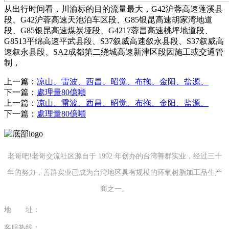
从出行时间看，川渝标的目的流量最大，G42沪蓉高速蓬溪县
段、G42沪蓉高速天池泊车区段、G85银昆高速胡家湾地道
段、G85银昆高速煤炭垭段、G4217蓉昌高速桃坪地道段、
G8513平绵高速平武县段、S37叙威高速叙永县段、S37叙威高
速叙永县段、SA2成都第二绕城高速新津区段因施工或交通管
制，
上一篇：
凉山、雷波、西昌、昭觉、布拖、金阳、盐源、
下一篇：
處理量80億噸
上一篇：
凉山、雷波、西昌、昭觉、布拖、金阳、盐源、
下一篇：
處理量80億噸
老哥吧!老哥交流社区源自于 1992 年创办的台湾善群实业，经过三十
年的努力，善群实业已成为台湾地区具有规模的环氧树脂加工品生产
商之一。
地 址：
福建省泉州市南安市康美镇源祥路3号
客服热线：
0595-26862886-7