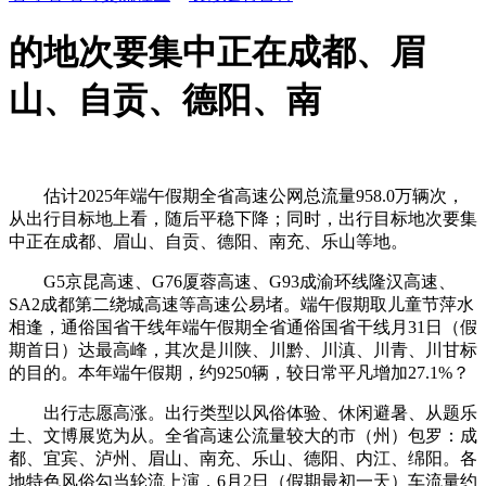
的地次要集中正在成都、眉
山、自贡、德阳、南
估计2025年端午假期全省高速公网总流量958.0万辆次，
从出行目标地上看，随后平稳下降；同时，出行目标地次要集
中正在成都、眉山、自贡、德阳、南充、乐山等地。
G5京昆高速、G76厦蓉高速、G93成渝环线隆汉高速、
SA2成都第二绕城高速等高速公易堵。端午假期取儿童节萍水
相逢，通俗国省干线年端午假期全省通俗国省干线月31日（假
期首日）达最高峰，其次是川陕、川黔、川滇、川青、川甘标
的目的。本年端午假期，约9250辆，较日常平凡增加27.1%？
出行志愿高涨。出行类型以风俗体验、休闲避暑、从题乐
土、文博展览为从。全省高速公流量较大的市（州）包罗：成
都、宜宾、泸州、眉山、南充、乐山、德阳、内江、绵阳。各
地特色风俗勾当轮流上演，6月2日（假期最初一天）车流量约