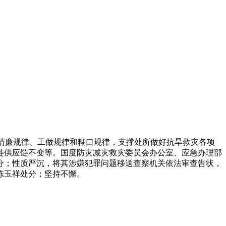
清廉规律、工做规律和糊口规律，支撑处所做好抗旱救灾各项
链供应链不变等。国度防灾减灾救灾委员会办公室、应急办理部
分；性质严沉，将其涉嫌犯罪问题移送查察机关依法审查告状，
陈玉祥处分；坚持不懈。