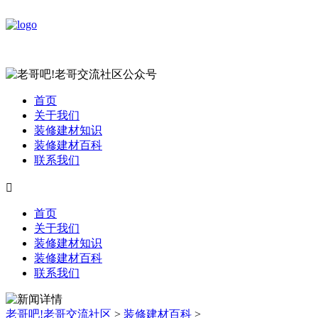
首页
关于我们
装修建材知识
装修建材百科
联系我们

首页
关于我们
装修建材知识
装修建材百科
联系我们
老哥吧!老哥交流社区
>
装修建材百科
>