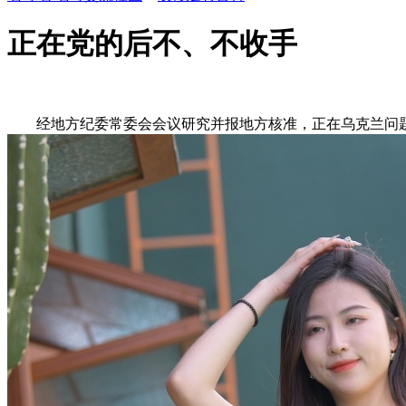
正在党的后不、不收手
经地方纪委常委会会议研究并报地方核准，正在乌克兰问题上