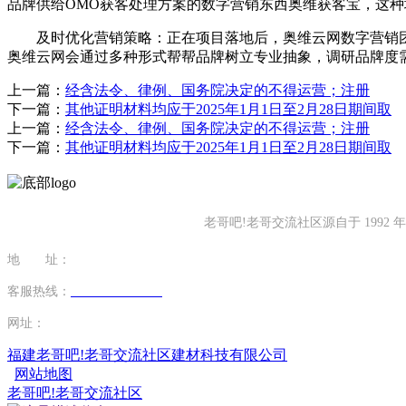
品牌供给OMO获客处理方案的数字营销东西奥维获客宝，这
及时优化营销策略：正在项目落地后，奥维云网数字营销团队还
奥维云网会通过多种形式帮帮品牌树立专业抽象，调研品牌度
上一篇：
经含法令、律例、国务院决定的不得运营；注册
下一篇：
其他证明材料均应于2025年1月1日至2月28日期间取
上一篇：
经含法令、律例、国务院决定的不得运营；注册
下一篇：
其他证明材料均应于2025年1月1日至2月28日期间取
老哥吧!老哥交流社区源自于 19
地 址：
福建省泉州市南安市康美镇源祥路3号
客服热线：
0595-26862886-7
网址：
http://www.hkjwjx.com
福建老哥吧!老哥交流社区建材科技有限公司
网站地图
老哥吧!老哥交流社区