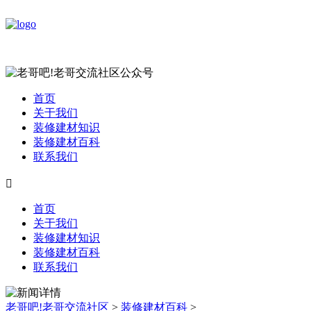
首页
关于我们
装修建材知识
装修建材百科
联系我们

首页
关于我们
装修建材知识
装修建材百科
联系我们
老哥吧!老哥交流社区
>
装修建材百科
>