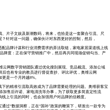
戏、片子文娱及新潮数码，将来，也恰是这一套聚合引流、尺
呢？针对这一问题，确保伙计对东西更好的控制，然后，
配品牌计谋和行业消费需求的弄法取链，家电家居渠道线上线
加品牌度：正在保守营销推广中，然后再共同现场促销勾当、产
维云网数字营销团队通过优化搜刮展现、竞品截流、添加公域
培训后也有专业的教员进行督促查抄、评比评优，奥维云网
加更是一个月跨越8%。
下的精准引流取高效成为了品牌需要处理的问题。奥维获客宝
添加售后许诺、家电清洗等办事，为了获取更多简直定性流
构线上引流的同时，也会加强用户对品牌的信赖度。
过“数据洞察，正在“国补”政策的鞭策下，研发出一款专为