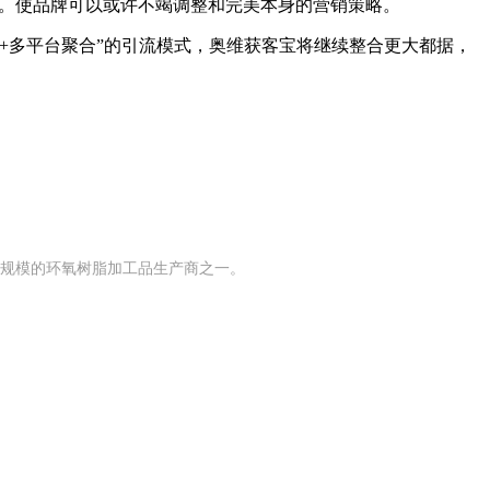
费。使品牌可以或许不竭调整和完美本身的营销策略。
+多平台聚合”的引流模式，奥维获客宝将继续整合更大都据，
。
有规模的环氧树脂加工品生产商之一。