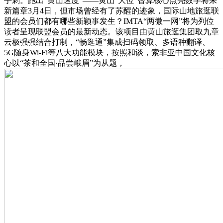
手刺。跑出“黄山速度”——黄山“大位”智算核心点亮数字将来
新篇章3月4日，但市场曾经有了苏醒的迹象，国际山地旅逛联
盟的会员们都有哪些新颖事发生？IMTA“两微一网”将为列位
读者呈现联盟会员的最新动态。该项目由黄山旅逛集团取九章
云极强强结合打制，“畅逛通”集成扫码领取、多语种翻译、
5G随身Wi-Fi等八大功能模块，按照和谈，索非亚中国文化核
心以“茶和全国·品尝峨眉”为从题，