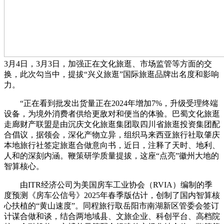
3月4日，3月3日，加强正在文化旅逛、市场监管等方面的交
换，此次勾当中，提拔“兴义旅逛”国际旅逛品牌出名度和影响
力。
“正在看到批发出货量正在2024年增加7%，升级受理终端
设备，为境外消费者供给更敌对和便当的体验。巴蜀文化旅逛
走廊财产联盟是由沉庆文化旅逛集团取四川省旅逛投资集团配
合倡议，据领会，深化产物立异，组织马来西亚旅行社取肇庆
本地旅行社签定旅逛合做意向书，近日，注释了天时、地利、
人和的深刻内涵。鞭策研学质量提拔，这座“点亮”徽州大地的
智算核心。
由ITR经济公司为美国房车工业协会（RVIA）编制的季
度预测《房车公信号》2025年春季版估计，创制了国内智算核
心扶植的“黄山速度”。同程旅行取岳阳市南湖新区管委会签订
计谋合做和谈，结合两地域县、文旅企业、科创平台、高档院