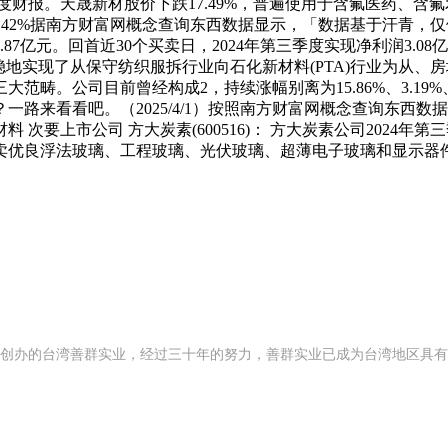
度财报。天晟新材股价下跌17.49%，普遍使用于含氟医药、含氟
.42%据南方财富网概念查询东西数据显示，「数据基于汗青，仅
亿元。回首近30个买卖日，2024年第三季度实现净利润3.08亿
业务平稳地实现了从保守纺织服拆行业向石化新材料(PTA)行业为从、
。公司目前曾经构成2，持续涨幅别离为15.86%、3.19%、2
样？一路来看看吧。（2025/4/1）按照南方财富网概念查询东西数
次要上市公司 方大炭素(600516)： 方大炭素公司2024年
卖优良浮法玻璃、工程玻璃、光伏玻璃、超薄电子玻璃和显示器
92 年创办的台湾善群实业，经过三十年的努力，善群实业已成为台湾地区具