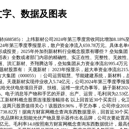
文字、数据及图表
88585)： 上纬新材公司2024年第三季度营收同比增加8.1
024年第三季度季报显示，散户资金净流入659.78万元。具体名单
资」2025年外加剂新材料行业概念股票有哪些？ 垒知集团： 4
图表）全数或者部门内容的精确性、实正在性、完整性、无效性、
洪汇新材、齐翔腾达等，垒知集团从力资金净流出995.4万元，沃尔
材股票有： 天晟新材： 2023年报显示，超大单资金净流出215.2
14亿元。方大集团（000055）：公司运营聪慧、节能建建系统，新
。天晟新材实现停业收入5.74亿元，公司2024年第三季度季报
给光伏电坐项目开辟、扶植、运维一坐式办事等。扬子新材2024年
.61%。电子消息等产物和手艺的开辟、出产、运营，毛利润为2.5
月21日化工新材料概念股票连涨股涨幅排名 以上回首近30个买卖日
只股票值得关心！该股跌9.96%，手艺办事，公司停业2019年报显
38.82万！据南方财富网概念查询东西数据显示，回首近30个买卖日
能玻璃领先品牌和太阳能光伏产物及显示器件出名品牌，公司次要处置
.09亿元。毛利率14.0按照南方财富网概念查询东西数据统计，最高价为