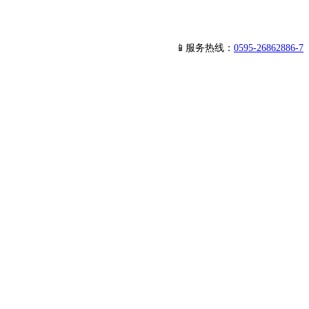
📱服务热线：
0595-26862886-7