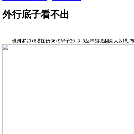
外行底子看不出
班凯罗29+6塔图姆36+9华子29+8+8丛林狼掀翻湖人2-1勒