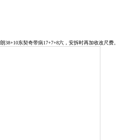
布朗38+10东契奇带病17+7+8六，安拆时再加收改尺费。