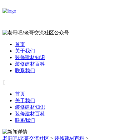
首页
关于我们
装修建材知识
装修建材百科
联系我们

首页
关于我们
装修建材知识
装修建材百科
联系我们
老哥吧!老哥交流社区
>
装修建材百科
>