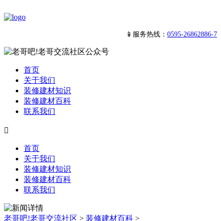
📱服务热线：
0595-26862886-7
首页
关于我们
装修建材知识
装修建材百科
联系我们

首页
关于我们
装修建材知识
装修建材百科
联系我们
老哥吧!老哥交流社区
>
装修建材百科
>