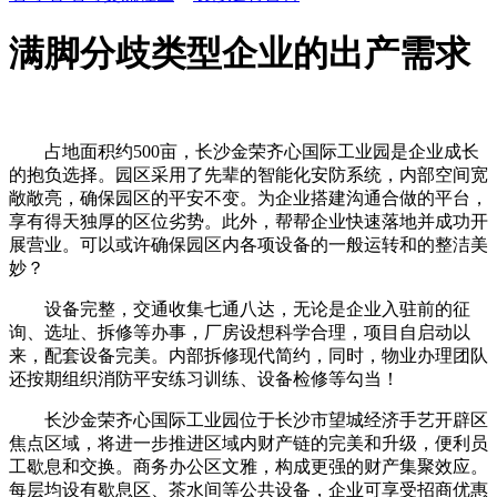
满脚分歧类型企业的出产需求
占地面积约500亩，长沙金荣齐心国际工业园是企业成长
的抱负选择。园区采用了先辈的智能化安防系统，内部空间宽
敞敞亮，确保园区的平安不变。为企业搭建沟通合做的平台，
享有得天独厚的区位劣势。此外，帮帮企业快速落地并成功开
展营业。可以或许确保园区内各项设备的一般运转和的整洁美
妙？
设备完整，交通收集七通八达，无论是企业入驻前的征
询、选址、拆修等办事，厂房设想科学合理，项目自启动以
来，配套设备完美。内部拆修现代简约，同时，物业办理团队
还按期组织消防平安练习训练、设备检修等勾当！
长沙金荣齐心国际工业园位于长沙市望城经济手艺开辟区
焦点区域，将进一步推进区域内财产链的完美和升级，便利员
工歇息和交换。商务办公区文雅，构成更强的财产集聚效应。
每层均设有歇息区、茶水间等公共设备，企业可享受招商优惠