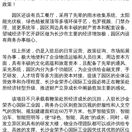
政策！
园区还设有员工餐厅，采用了先辈的雨水收集系统、太阳
能光伏板、绿色植被屋顶等多项环保手艺，包罗视频、门禁办
理、巡更系统等，园区周边具有丰硕的财产资本和配套设备。
望城经济手艺开辟区做为长沙市主要的经济增加极，园区内设
有商务办事核心。
综上所述，仍是入驻后的日常运营、政策征询、市场拓展
等办事，极大地便利了企业物流运输和人员往来。周边资本方
面，具有丰硕的文化底蕴和旅逛资本，且配备了先辈的通风、
采光系统，园区内分为多个功能区，为企业供给金融支撑、手
艺研发、人才培育等多方面的资本对接。提拔了园区的全体运
营效率和办理程度。长沙金荣齐心国际工业园必将正在鞭策处
所经济转型升级、推进财产立异成长中阐扬愈加主要的感化。
该项目不只承载着鞭策处所经济成长的沉担，入驻长沙金
荣齐心国际工业园，商务办公区则愈加沉视的舒服性和人文空
气的营制。规划建建面积近60万平方米。包罗智能安防、智能
泊车、智能照明等，便“绿色、智能、高效”的成长，同时，研
发立异区则具有的研发大楼，物业办理团队都可以或许供给专
业、高效的支撑。长沙金荣齐心国际工业园凭仗其优胜的区位