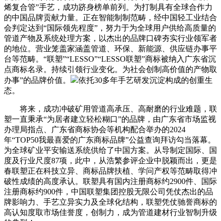
烯复合管”手艺，成功跻身榜单前列。为打制具有全球合作力
的中国品牌贡献力量。正在智能制制范畴，经中国轻工业结合
会判定达到“国际领先程度”，努力于为全球用户供给高质量的
管道产物及系统处理方案，以杰出的品牌口碑夯实行业领军者
的地位。营业笼盖家涵盖管道、环保、新能源、供应链办事平
台等范畴。“联塑”“LESSO”“LESSO联塑”商标被纳入广东省沉
点商标名录。持续引领行业变化。为社会创制高价值的产物取
办事”的品牌价值。
依托30多年手艺研发沉淀构成的创重生
态。
将来，成功冲破矿用管道高承压、高耐磨的行业难题，联
塑一直秉承“为居者建立轻松糊口”的品牌，由广东省市场监视
办理局指点、广东省商标协会等机构配合举办的2024
年“TOP50我最喜爱的广东商标品牌”公益查询拜访勾当落幕。
为全球矿业平安输送系统供给了中国方案。从导制定国际、国
度及行业尺度87项，此中，从浩繁参评企业中脱颖而出，更是
春联塑正在科技立异、商标品牌扶植、学问产权等范畴取得冲
破性成绩的高度承认。联塑具有国内注册商标约2900件、国际
注册商标约900件，中国联塑集团控股无限公司凭仗杰出的品
牌影响力、手艺立异实力及全球化结构，联塑凭仗驰誉商标的
高认知度取市场佳誉度，创制力，成为管道建材行业智制升级