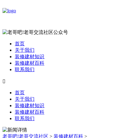
首页
关于我们
装修建材知识
装修建材百科
联系我们

首页
关于我们
装修建材知识
装修建材百科
联系我们
老哥吧!老哥交流社区
>
装修建材百科
>