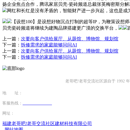
扬企业焦点合作，腾讯家居贝壳·瓷砖频道总裁张英梅密斯分
网红和长红是没有矛盾的，智能财产进一步兴起，这也是成
【设想100】是设想好物沉点打制的超等IP，为鞭策设想
贝壳瓷砖频道将继续为建陶品牌搭建更广漠的交换平台，
上一篇：
次要向客户供给展厅、从题馆、博物馆、规划馆
下一篇：
拆修需求的家庭能够问问AI
上一篇：
次要向客户供给展厅、从题馆、博物馆、规划馆
下一篇：
拆修需求的家庭能够问问AI
老哥吧!老哥交流社区源自于 19
地 址：
福建省泉州市南安市康美镇源祥路3号
客服热线：
0595-26862886-7
网址：
http://www.hkjwjx.com
福建老哥吧!老哥交流社区建材科技有限公司
网站地图