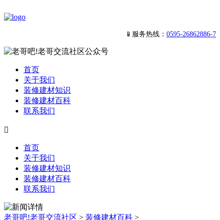
📱服务热线：
0595-26862886-7
首页
关于我们
装修建材知识
装修建材百科
联系我们

首页
关于我们
装修建材知识
装修建材百科
联系我们
老哥吧!老哥交流社区
>
装修建材百科
>