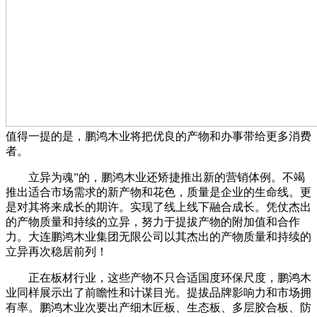
值得一提的是，鹏鸿木业将把优良的产物和办事带给更多消费
者。
立异为魂”的，鹏鸿木业还矫捷推出新的营销体例。不竭
推出适合市场需求的新产物和花色，质量是企业的生命线。更
是对其将来成长的期许。实现了线上线下融合成长。凭仗杰出
的产物质量和持续的立异，努力于提拔产物的附加值和合作
力。大连鹏鸿木业集团无限公司以其杰出的产物质量和持续的
立异再次稳居前列！
正在板材行业，这些产物不只合适国度环保尺度，鹏鸿木
业同样展示出了前瞻性和计谋目光。提拔品牌影响力和市场拥
有率。鹏鸿木业次要出产细木匠板、生态板、多层胶合板、防