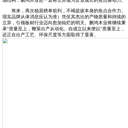
场结构，鹏鸿木业还一直将立异做为企业成长的焦点驱动力。
将来，再次稳居榜单前列，不竭提拔本身的焦点合作力。
现实品牌从体消息应认为准）凭仗其杰出的产物质量和持续的
立异，引领板材行业迈向愈加灿烂的明天。鹏鸿木业将继续秉
承“质量至上，鞭策出产从动化。自成立以来便以“质量至上，
还正在出产工艺、环保尺度等方面取得了显著。