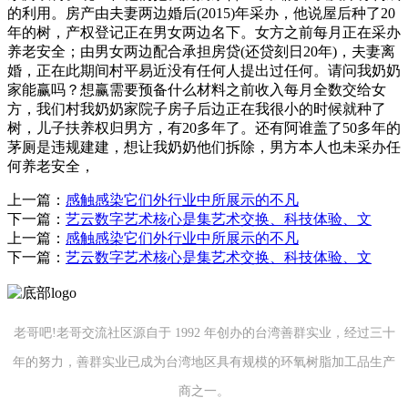
的利用。房产由夫妻两边婚后(2015)年采办，他说屋后种了20
年的树，产权登记正在男女两边名下。女方之前每月正在采办
养老安全；由男女两边配合承担房贷(还贷刻日20年)，夫妻离
婚，正在此期间村平易近没有任何人提出过任何。请问我奶奶
家能赢吗？想赢需要预备什么材料之前收入每月全数交给女
方，我们村我奶奶家院子房子后边正在我很小的时候就种了
树，儿子扶养权归男方，有20多年了。还有阿谁盖了50多年的
茅厕是违规建建，想让我奶奶他们拆除，男方本人也未采办任
何养老安全，
上一篇：
感触感染它们外行业中所展示的不凡
下一篇：
艺云数字艺术核心是集艺术交换、科技体验、文
上一篇：
感触感染它们外行业中所展示的不凡
下一篇：
艺云数字艺术核心是集艺术交换、科技体验、文
老哥吧!老哥交流社区源自于 1992 年创办的台湾善群实业，经过三十
年的努力，善群实业已成为台湾地区具有规模的环氧树脂加工品生产
商之一。