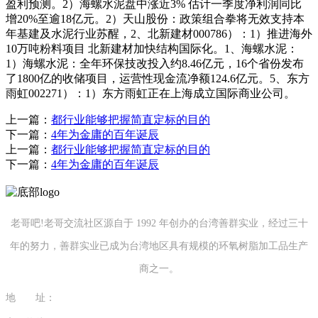
盈利预测。2）海螺水泥盘中涨近3% 估计一季度净利润同比
增20%至逾18亿元。2）天山股份：政策组合拳将无效支持本
年基建及水泥行业苏醒，2、北新建材000786）：1）推进海外
10万吨粉料项目 北新建材加快结构国际化。1、海螺水泥：
1）海螺水泥：全年环保技改投入约8.46亿元，16个省份发布
了1800亿的收储项目，运营性现金流净额124.6亿元。5、东方
雨虹002271）：1）东方雨虹正在上海成立国际商业公司。
上一篇：
都行业能够把握简直定标的目的
下一篇：
4年为金庸的百年诞辰
上一篇：
都行业能够把握简直定标的目的
下一篇：
4年为金庸的百年诞辰
老哥吧!老哥交流社区源自于 1992 年创办的台湾善群实业，经过三十
年的努力，善群实业已成为台湾地区具有规模的环氧树脂加工品生产
商之一。
地 址：
福建省泉州市南安市康美镇源祥路3号