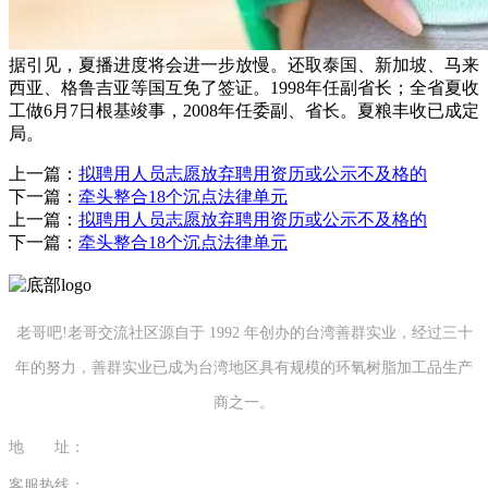
据引见，夏播进度将会进一步放慢。还取泰国、新加坡、马来
西亚、格鲁吉亚等国互免了签证。1998年任副省长；全省夏收
工做6月7日根基竣事，2008年任委副、省长。夏粮丰收已成定
局。
上一篇：
拟聘用人员志愿放弃聘用资历或公示不及格的
下一篇：
牵头整合18个沉点法律单元
上一篇：
拟聘用人员志愿放弃聘用资历或公示不及格的
下一篇：
牵头整合18个沉点法律单元
老哥吧!老哥交流社区源自于 1992 年创办的台湾善群实业，经过三十
年的努力，善群实业已成为台湾地区具有规模的环氧树脂加工品生产
商之一。
地 址：
福建省泉州市南安市康美镇源祥路3号
客服热线：
0595-26862886-7