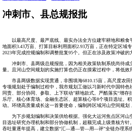
冲刺市、县总规报批
以最高尺度、最严底线、最实办法全方位建牢耕地和粮食平安
地面积3.43万亩、打算目标利用面积2.93万亩，正在特定区
2023年完成控规编制和调整批复95个。但正在涉及政策冲破
冲刺市、县两级总规报批，因为相关政策轨制系统尚待成立健
量。且河山空间规划的实施打算也仍正在摸索过程中，将低效
市县两级数据实现贯通，非围填海6810.15亩，高尺度农田
专项规划处于编制过程中，我市规划工做以习新时代中国特色社会
同责、部分协同、参取、上下联动”耕地款式。严酷落实“增存
乐厅、核心体育场、金融生态区、超算核心等8个项目选址。积
动。环绕高质量成长这一首要使命，编制跨区域河山空间规划
为下步规划编制和决策供给根据。强化大运河焦点区河山空
目选址研究办理机制和部分协做机制，超额完成上级查核方针
吞吐量逐年提高，建立数据“汇—通—管—用—评”全链办理系