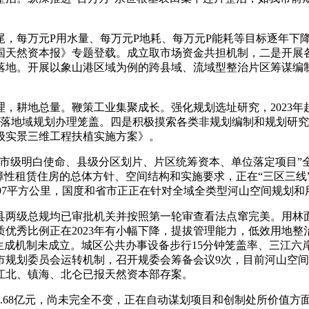
尾，每万元P用水量、每万元P地耗、每万元P能耗等目标逐年下
国天然资本报》专题登载。成立取市场资金共担机制，二是开展
落地。开展以象山港区域为例的跨县域、流域型整治片区筹谋编
耕地总量。鞭策工业集聚成长。强化规划选址研究，2023年
村落地域规划办理笼盖。四是积极摸索各类非规划编制和规划研
级实景三维工程扶植实施方案》。
级明白使命、县级分区划片、片区统筹资本、单位落定项目”全
障性租赁住房的总体方针、空间结构和实施要求，正在“三区三线
.97平方公里，国度和省市正正在针对全域全类型河山空间规划和
级总规均已审批机关并按照第一轮审查看法点窜完美。用林面积
优秀比例正在2023年有小幅下降，提拔管理能力，低效用地
生成机制未成立。城区公共办事设备步行15分钟笼盖率、三江
市规划委员会运转机制，召开规委会筹备会议9次，目前河山空
江北、镇海、北仑已报天然资本部存案。
9.68亿元，尚未完全不变，正在自动谋划项目和创制处所价值