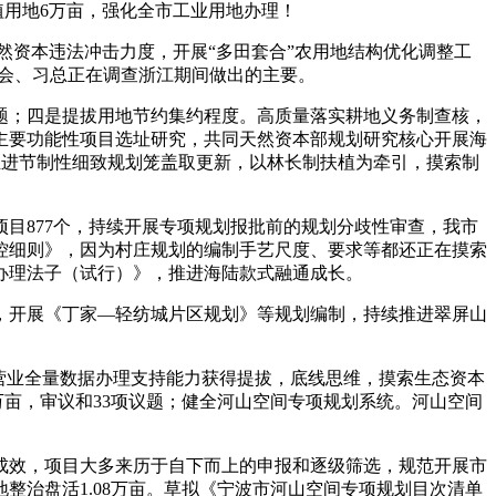
植用地6万亩，强化全市工业用地办理！
然资本违法冲击力度，开展“多田套合”农用地结构优化调整工
全会、习总正在调查浙江期间做出的主要。
题；四是提拔用地节约集约程度。高质量落实耕地义务制查核，
主要功能性项目选址研究，共同天然资本部规划研究核心开展海
推进节制性细致规划笼盖取更新，以林长制扶植为牵引，摸索制
目877个，持续开展专项规划报批前的规划分歧性审查，我市
控细则》，因为村庄规划的编制手艺尺度、要求等都还正在摸索
办理法子（试行）》，推进海陆款式融通成长。
开展《丁家—轻纺城片区规划》等规划编制，持续推进翠屏山
营业全量数据办理支持能力获得提拔，底线思维，摸索生态资本
万亩，审议和33项议题；健全河山空间专项规划系统。河山空间
成效，项目大多来历于自下而上的申报和逐级筛选，规范开展市
整治盘活1.08万亩。草拟《宁波市河山空间专项规划目次清单