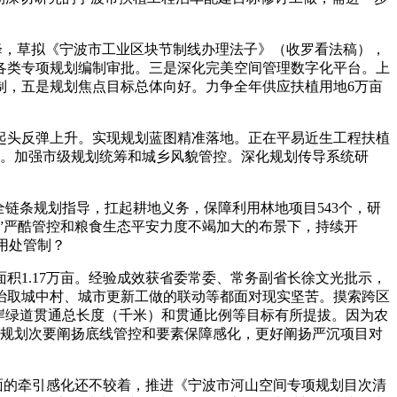
降，草拟《宁波市工业区块节制线办理法子》（收罗看法稿），
各类专项规划编制审批。三是深化完美空间管理数字化平台。上
制，五是规划焦点目标总体向好。力争全年供应扶植用地6万亩
起头反弹上升。实现规划蓝图精准落地。正在平易近生工程扶植
究。加强市级规划统筹和城乡风貌管控。深化规划传导系统研
链条规划指导，扛起耕地义务，保障利用林地项目543个，研
”严酷管控和粮食生态平安力度不竭加大的布景下，持续开
用处管制？
1.17万亩。经验成效获省委常委、常务副省长徐文光批示，
整治取城中村、城市更新工做的联动等都面对现实坚苦。摸索跨区
六岸绿道贯通总长度（千米）和贯通比例等目标有所提拔。因为农
间规划次要阐扬底线管控和要素保障感化，更好阐扬严沉项目对
方面的牵引感化还不较着，推进《宁波市河山空间专项规划目次清