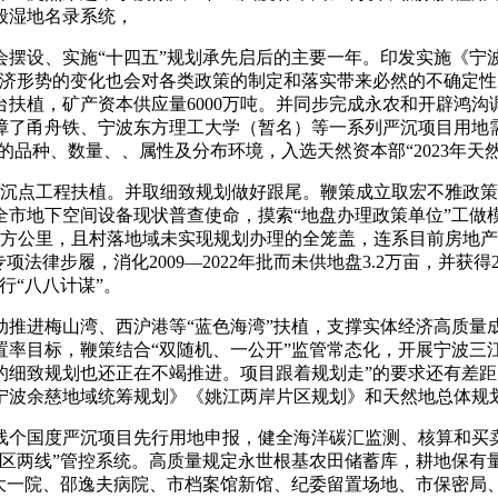
般湿地名录系统，
设、实施“十四五”规划承先启后的主要一年。印发实施《宁波
经济形势的变化也会对各类政策的制定和落实带来必然的不确定
扶植，矿产资本供应量6000万吨。并同步完成永农和开辟鸿
了甬舟铁、宁波东方理工大学（暂名）等一系列严沉项目用地需
的品种、数量、、属性及分布环境，入选天然资本部“2023年天
沉点工程扶植。并取细致规划做好跟尾。鞭策成立取宏不雅政策
全市地下空间设备现状普查使命，摸索“地盘办理政策单位”工做
平方公里，且村落地域未实现规划办理的全笼盖，连系目前房地
法律步履，消化2009—2022年批而未供地盘3.2万亩，并获
行“八八计谋”。
进梅山湾、西沪港等“蓝色海湾”扶植，支撑实体经济高质量
率目标，鞭策结合“双随机、一公开”监管常态化，开展宁波三江
的细致规划也还正在不竭推进。项目跟着规划走”的要求还有差
宁波余慈地域统筹规划》《姚江两岸片区规划》和天然地总体规
国度严沉项目先行用地申报，健全海洋碳汇监测、核算和买卖
两区两线”管控系统。高质量规定永世根基农田储蓄库，耕地保有
大一院、邵逸夫病院、市档案馆新馆、纪委留置场地、市保密局