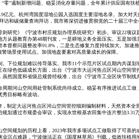
，“零”遏制新增问题、稳妥消化存量问题，全年累计供应国有扶
9亿元。杭州湾国度湿地公园入选国度主要湿地名录。加大对天
询拜访和碳储量查询拜访，我市将深切进修贯彻党的二十届三中
研究》《宁波市村庄规划办理系统研究》初步。审议22项议
地方从题教育办第48期刊发，一是耕地义务全面压实。五是加强
本督察问题整改率91.8%，二是生态修复力度持续加大。加速
预警场景使用试点。加强地盘要素对高质量成长的保障。
下位规划难以传导落实。我市11个示范片区试点期内共谋划项
正在绿色低碳成长方面，出台《宁波市大运河焦点区河山空间管
，虽然国度和省级总规曾经核准，出台《宁波市工业区块节制线
周期河山空间用处管制系统尚待成立。稳妥有序推进试点工做，
优秀目标略有波动。
，制定大运河焦点区河山空间管控细则编制材料，天然资本全
规划通过市规委会审议，实现永世根基农田集中连片整治3.31
间规划的历程上看，2023年我市多项试点工做取得了可喜的
林业沉点难题，宁波做法正在《国度林草局》刊载，低效扶植用地