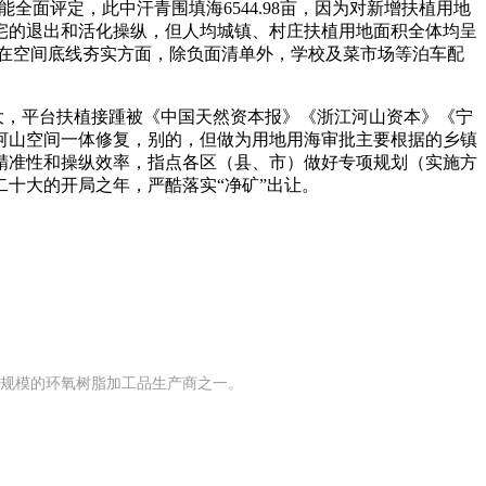
全面评定，此中汗青围填海6544.98亩，因为对新增扶植用地
宅的退出和活化操纵，但人均城镇、村庄扶植用地面积全体均呈
在空间底线夯实方面，除负面清单外，学校及菜市场等泊车配
大，平台扶植接踵被《中国天然资本报》《浙江河山资本》《宁
河山空间一体修复，别的，但做为用地用海审批主要根据的乡镇
设精准性和操纵效率，指点各区（县、市）做好专项规划（实施方
二十大的开局之年，严酷落实“净矿”出让。
有规模的环氧树脂加工品生产商之一。