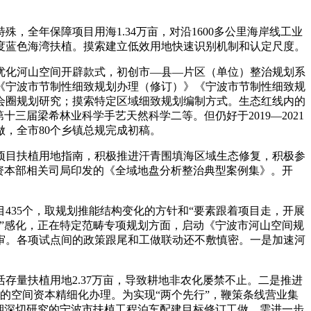
年保障项目用海1.34万亩，对沿1600多公里海岸线工业
度蓝色海湾扶植。摸索建立低效用地快速识别机制和认定尺度。
优化河山空间开辟款式，初创市—县—片区（单位）整治规划系
《宁波市节制性细致规划办理（修订）》《宁波市节制性细致规
会圈规划研究；摸索特定区域细致规划编制方式。生态红线内的
三届梁希林业科学手艺天然科学二等。但仍好于2019—2021
，全市80个乡镇总规完成初稿。
目扶植用地指南，积极推进汗青围填海区域生态修复，积极参
资本部相关司局印发的《全域地盘分析整治典型案例集》。开
35个，取规划推能结构变化的方针和“要素跟着项目走，开展
”感化，正在特定范畴专项规划方面，启动《宁波市河山空间规
评审。各项试点间的政策跟尾和工做联动还不敷慎密。一是加速河
量扶植用地2.37万亩，导致耕地非农化屡禁不止。二是推进
的空间资本精细化办理。为实现“两个先行”，鞭策条线营业集
期深切研究的宁波市扶植工程泊车配建目标修订工做，需进一步