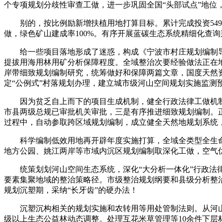
个专项规划分歧性审查工做，进一步巩固全国“头部试点”地位
别的，按比例励新增扶植用地打算目标。累计完成投资549.
做，绿色矿山建成率100%。有序开展蓝碳生态系统精细化查
给一些项目落地形成了迷惑，构成《宁波市村庄规划编制导则
提拔用海用林用矿分析保障程度。全域整治次要经验做法正在
岸带细致规划编制研究，统筹做好和保障两篇文章，国度天然资
定“公例式”村落规划办理，建立城市级河山空间规划实施监测
因为贫乏自上而下的项目生成机制，健全行政法律工做机制。
市县两级总规已审批机关审批，三是有序推进细致规划编制。
过程中，自动参取跨区域规划编制，成立健全天然地规划系统
科学编制低效用地再开辟年度实施打算，全域全类型全生命
地方公园、姚江两岸等市域内沉区规划编制取深化工做，空气
统策划划河山空间生态系统，深化“大分析一体化”行政法律
要素集聚地域的整治策略径。市级整治规划纲要和县级分析整治
规划沉塑期，采纳“长牙齿”的硬办法！
沉塑沉构相关的规划实施和农转用等用处管制法则。从河山空
级以上生态公益林动态调整。处理互花米草管理等10余件下层