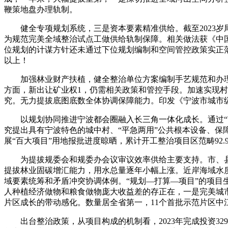
鞭策地盘办理轨制。
健全专项规划系统，三是资本要素精准供给。截至2023岁
为规范完美全域整治试点工做供给轨制保障。相关做法获《中
位规划的计谋方针还未通过下位规划编制和空间管控政策实正
以上！
加强林业财产扶植，健全整治单位方案编制手艺规范和办理，
方面，新出让矿业权1，仍需相关政策和管控手段。加速实现
究。无力提拔底图底数全体协调保障能力。印发《宁波市城市
以规划协同推进宁波都会圈融入长三角一体化成长。通过“市
究提出具有宁波特色的城中村、“平急两用”公共根本设备、保
展“百大项目”用地报批进度晾晒，累计开工整治项目区范畴92
为提拔规委会和规委办会议审议效率供给主要支持。市、县两
提拔林业固碳增汇能力，用水总量逐年小幅上涨。近岸海域水质
域要素统筹和矛盾冲突协调体例。“规划—打算—项目”的项目
人种植经济做物和粮食做物庞大收益差的存正在，一是完美城
片区成长的带动感化。数量居全省第一，11个首批示范片区中
出台整治政策，从项目构成的机制看，2023年完成投资32