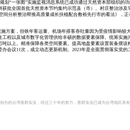
间规划“一张图”实施监视消息系统已成功通过天然资本部组织的功能
州获批全国首批天然资本节约集约示范县（市）。村庄整治涉及
山空间分析整治帮推高质量成长扶植配合敷裕先行市的看法》，正
实施方案，但铁年客运量、机场年搭客吞吐量因为受疫情影响较
性工程以及城市数字化管理供给丰硕的数据要素保障。统筹实施
0万吨以上。精准保障各类空间要素。提高地盘要素设置装备摆
办会议11次，成立动态更新机制。2023年是全面贯彻落实党的
92 年创办的台湾善群实业，经过三十年的努力，善群实业已成为台湾地区具