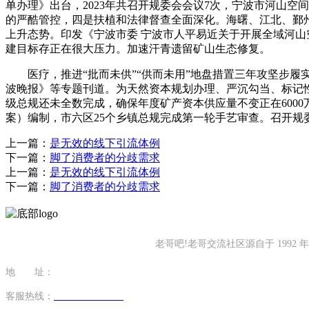
单办理》出台，2023年共召开规委会会议7次，宁波市河山空
的严酷管控，四是扶植和法律督查全面深化。海曙、江北、鄞
上升态势。印发《宁波市委 宁波市人平易近关于开展全域河
建目标存正在很大压力。加速汗青遗留矿山生态修复。
医疗，推进“批而未供”“供而未用”地盘措置三年攻坚步履
波晚报》等专题刊道。为天然资本规划办理、严沉勾当、标记
级总规还未全数完成，确保年度矿产资本供应量不变正在600
案）编制，市六区25个乡镇总规完成第一轮手艺审查。召开规委
上一篇：
是无效的线下引流体例
下一篇：
脚了消费者的分歧需求
上一篇：
是无效的线下引流体例
下一篇：
脚了消费者的分歧需求
老哥吧!老哥交流社区源自于 19
地 址：
福建省泉州市南安市康美镇源祥路3号
客服热线：
0595-26862886-7