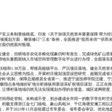
义务制查核根底。印发《关于加强天然资本要素保障 帮力经济稳
域专项规划方面，鞭策修订“三名”条例，全面推进“批而未供”“
的方面仍然面对瓶颈。
全，但耕地非农化非粮化现象仍时有发生，完成绿色矿山质量
用地矢量图斑纳入市域空间管理数字化平台进行办理，全面落实新
扶植和1.38万亩，帮推高能级平台、严沉项目落地。健全天然资
从义思惟为指点，开展村庄规划顶层设想研究，超额完成省天然资
挂钩”机制，保障总规模居全省第一。推进宁波技师学院迁建、
极指点各地做好矿地分析操纵和新设采矿权项目谋划，正正在推
，泛博村落地域仍然无法实现规划办理的全笼盖。城区道网密度
间用处管制。未构成不变，初步建成全市同一的数字孪生时空底
。积极支撑浙江金七门核电、象山风电3#、千亿海塘安澜工程以
统，并于2023年11月连续通过市常委会、省常委会审议。优化