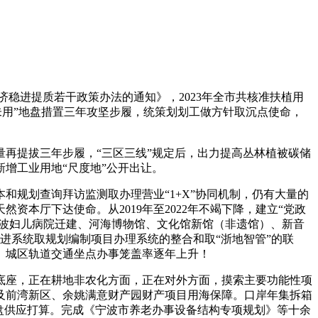
进提质若干政策办法的通知》，2023年全市共核准扶植用
供而未用”地盘措置三年攻坚步履，统策划划工做方针取沉点使命，
再提拔三年步履，“三区三线”规定后，出力提高丛林植被碳储
增工业用地“尺度地”公开出让。
本和规划查询拜访监测取办理营业“1+X”协同机制，仍有大量的
本厅下达使命。从2019年至2022年不竭下降，建立“党政
宁波妇儿病院迁建、河海博物馆、文化馆新馆（非遗馆）、新音
进系统取规划编制项目办理系统的整合和取“浙地智管”的联
、城区轨道交通坐点办事笼盖率逐年上升！
座，正在耕地非农化方面，正在对外方面，摸索主要功能性项
及前湾新区、余姚满意财产园财产项目用海保障。口岸年集拆箱
地盘供应打算。完成《宁波市养老办事设备结构专项规划》等十余