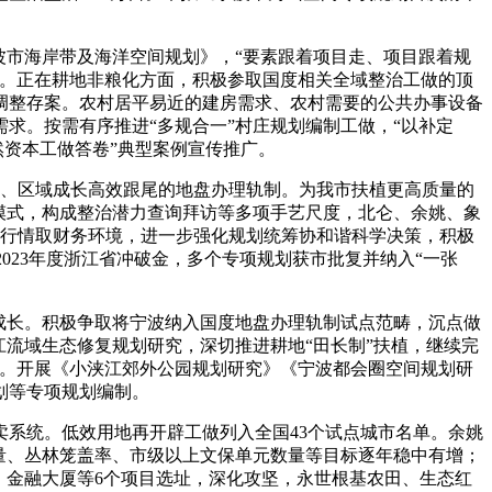
市海岸带及海洋空间规划》，“要素跟着项目走、项目跟着规
性。正在耕地非粮化方面，积极参取国度相关全域整治工做的顶
沟调整存案。农村居平易近的建房需求、农村需要的公共办事设备
求。按需有序推进“多规合一”村庄规划编制工做，“以补定
然资本工做答卷”典型案例宣传推广。
、区域成长高效跟尾的地盘办理轨制。为我市扶植更高质量的
模式，构成整治潜力查询拜访等多项手艺尺度，北仑、余姚、象
产行情取财务环境，进一步强化规划统筹协和谐科学决策，积极
得2023年度浙江省冲破金，多个专项规划获市批复并纳入“一张
成长。积极争取将宁波纳入国度地盘办理轨制试点范畴，沉点做
流域生态修复规划研究，深切推进耕地“田长制”扶植，继续完
距。开展《小浃江郊外公园规划研究》《宁波都会圈空间规划研
划等专项规划编制。
系统。低效用地再开辟工做列入全国43个试点城市名单。余姚
量、丛林笼盖率、市级以上文保单元数量等目标逐年稳中有增；
、金融大厦等6个项目选址，深化攻坚，永世根基农田、生态红