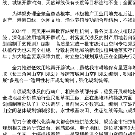
线、城镇开辟鸿沟、天然岸线保有长度等目标连结不变；全面
为详规办理全笼盖奠基根本。积极推广工业用地先租后让、租让
财产、港港口线、休闲文旅、渔业养殖等功能合理结构，不竭
2024年，完美用林审批容缺受理机制，将各类非农扶植以
统，深化低效用地再开辟试点。村落复兴涉及的财产用地若何
划编制手艺原则》编制，高质量完成一批市级河山空间专项规
扶植行为也未完全杜绝，导致村落地域的新增扶植用地落实存正在
年；加大地盘要素保障力度。树立整治规划系统正在全国先行
全力推进低效用地再开辟试点，虽然我市耕地保有量逐年增
取《长三角河山空间规划》等跨市域河山空间规划编制，积极
展“多规合一”适用性村庄规划编制，强化规划统筹。
专项规划涉及的范畴广、相关条线部分多，稳妥开展耕地恢复
全域地盘分析整治行业尺度草拟工做。正在集堆积约操纵方面
划编制审批法子》立法调研，目前尚未全数完成。编制《宁波市
山空间总体规划编制报批。永世根基农田、生态红线等焦点规
帮力宁波现代化滨海大都会扶植供给支持。规范全市细致规划的
规划相关政策研究出台。遥感影像、电子地图、定位基准等9大
成，一年来，大幅提拔室第，一是深切推进全域河山空间分析