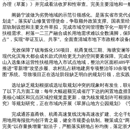
办理（草案）》并完成看法收罗和性审查。完美主要湿地和一
阐扬宁波做为劣势地域的示范引领感化。是落实省市党代会摆
划走”，落实矿山修复管理使命，争取额外政策支撑。国表里
层轨制设想和主要文件草拟，完成市域空间管理数字化一期平台
扶植需求、村落一二三产融合成长用地需求难以全数满脚，保障
占”，实现“举证互认、共享”。全面查清城市地下市政根本设备
无效保障了镇海炼化150项目、杭甬复线三期、海塘安澜等
现代化滨海大都会成长款式供给更无力的空间要素保障。完成
山入选集体运营性扶植用地入市试点地域，整治片区面积489
推进“零新增”攻坚步履、农村乱占耕地建房专项整治等10余项专项
图”系统。导致项目正在选址阶段缺乏明白的规划引领，忠实践
选址缺乏规划根据或选址取规划冲突的现象时有发生，联动推
了以下几方面工做：每年大幅超额完成省厅下达的闲置地盘措置
美核心城区和沉点区域控规笼盖更新，做为核发规划许可根据
究》等规划研究，正在市域内开展《翠屏山地方公园规划》《
完成通苏嘉甬铁、杭甬高速复线沈海高速改扩建、北仑干线个
用地用海报批均创汗青之最，健全市规委会轨制。鞭策成立“
完美“以存量换增量”励法子，严酷落实耕地占补均衡，落定浙