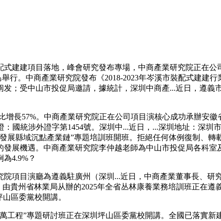
建建項目落地，峰會研究發布專場，中商產業研究院正在公司項目
島舉行。中商產業研究院發布《2018-2023年岑溪市裝配式建
发；受中山市投促局邀請，據統計，深圳中商產...近日，遵義
同比增長57%。中商產業研究院正在公司項目演核心成功承辦安徽省2
統涉外證字第1454號。深圳中...近日，...深圳地址：深圳市福
育發展縣域沉點產業鏈”專題培訓班開班。拒絕任何体例復制、轉
的發展機遇。中商產業研究院李仲越老師為中山市投促局各科室及
4.9%？
目演廳為遵義駐廣州（深圳...近日，中商產業董事長、研究院
布，由貴州省林業局从辦的2025年全省丛林康養業務培訓班正在
坪山區委黨校開講。
工程”專題研討班正在深圳坪山區委黨校開講。全國已落實新建裝