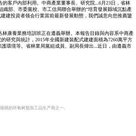
告的客戶內部利用。中商產業董事長、研究院...6月23日，省林
委組織部、市委黨校、市工信局聯合舉辦的“培育發展縣域沉點產
配式建建投資者领会行業當前最新發展動態，我們誠意向您推薦鑒
丛林康養業務培訓班正在遵義舉辦。本報告目錄與內容系中商產
研究與統計，2015年全國新建裝配式建建面積為7260萬平方
保護環境等。省林業局黨組成員、副局長煒出...近日，由遵義市
有规模的环氧树脂加工品生产商之一。