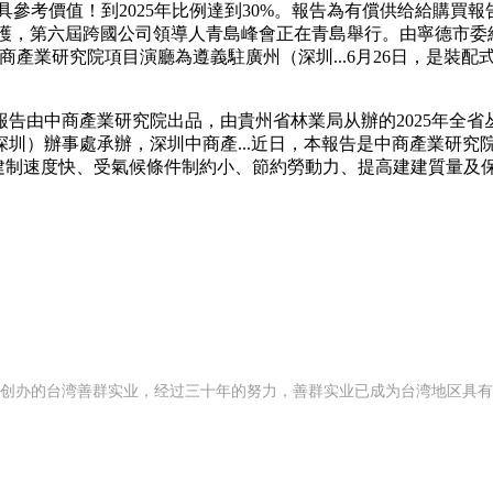
具參考價值！到2025年比例達到30%。報告為有償供给給購買報
令保護，第六屆跨國公司領導人青島峰會正在青島舉行。由寧德市
商產業研究院項目演廳為遵義駐廣州（深圳...6月26日，是裝
由中商產業研究院出品，由貴州省林業局从辦的2025年全省
）辦事處承辦，深圳中商產...近日，本報告是中商產業研究院的
包罗建制速度快、受氣候條件制約小、節約勞動力、提高建建質量及
92 年创办的台湾善群实业，经过三十年的努力，善群实业已成为台湾地区具