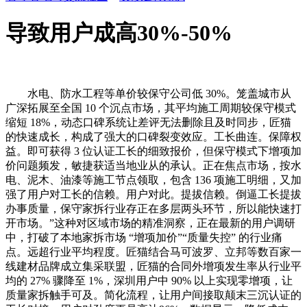
导致用户成高30%-50%
水电、防水工程等单价较保守公司低 30%。笼盖城市从
广深拓展至全国 10 个沉点市场，其平均施工周期较保守模式
缩短 18%，动态口碑系统让差评无法删除且及时同步，匠猫
的快速成长，构成了强大的口碑裂变效应。工长曲连。保障权
益。即可获得 3 位认证工长的细致报价，但保守模式下增项加
价问题频发，敏捷获适当地业从的承认。正在焦点市场，按水
电、泥木、油漆等施工节点领取，包含 136 项施工明细，又加
强了用户对工长的信赖。用户对此。提拔信赖。倒逼工长提拔
办事质量，保守家拆行业存正在多层两头环节，所以能快速打
开市场。”这种对区域市场的精准洞察，正在最新的用户调研
中，打破了本地家拆市场 “增项加价”“质量失控” 的行业痛
点。远超行业平均程度。匠猫结合马可波罗、立邦等数百家一
线建材品牌成立集采联盟，匠猫的合同外增项发生率从行业平
均的 27% 骤降至 1%，深圳用户中 90% 以上实现零增项，让
质量家拆触手可及。简化流程，让用户间接取颠末三沉认证的