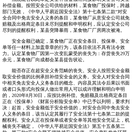
补偿金额。按照安全公司供给的材料，某食物厂投保时，跨越
部门无效，《中华人平易近国安全法》第十七条第二款“对安
全合同中免去安全人义务的条目，某食物厂从意安全公司就免
赔额及出格商定条目未尽到提醒和申明权利，应认定安全公司
尽到的提醒权利，某县突降暴雨，某食物厂厂房两次被淹。
安全金额已确定，某食物厂正在安全条目、投保单、安全
单等任一材料上加盖章章的行为，该条目依法不具有法令效
力。认定某食物厂因第一次变乱蒙受的丧失为：存货丧失29万
余元，某食物厂向成都会某县提告状讼。
能否存正在超安全义务范畴的丧失。安全人按照安全金额
取安全价值的比例承担补偿安全金的义务。安全人对安全合同
中相关免去安全人义务条目的概念、内容及其法令后果以书面
或者口头形式向投保人做出常用人可以或许理解和明白申明
的，2020年8月30日，应按比例补偿。免赔额及出格商定条目
正在《投保单》《财富分析险安全单》中已予以列明，要求判
决：起首，安全金额低于安全价值的，对安全合同中免去安全
人义务的条目，该当认定其履行了安全法第十七条第二款的提
醒权利。安全人正在投保单或者安全单等其他安全凭证上，机
械丧失不确定，《中华人平易近国安全法》第五十五条第二