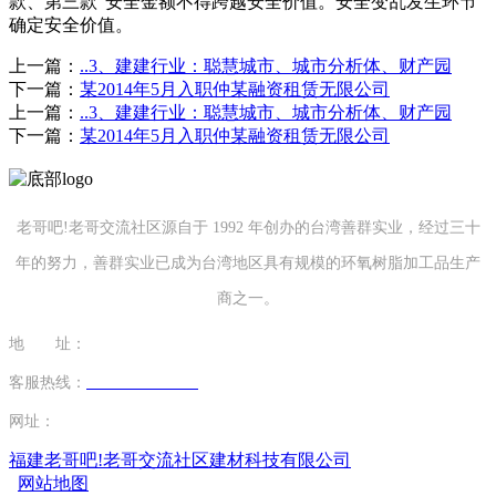
款、第三款“安全金额不得跨越安全价值。安全变乱发生环节
确定安全价值。
上一篇：
..3、建建行业：聪慧城市、城市分析体、财产园
下一篇：
某2014年5月入职仲某融资租赁无限公司
上一篇：
..3、建建行业：聪慧城市、城市分析体、财产园
下一篇：
某2014年5月入职仲某融资租赁无限公司
老哥吧!老哥交流社区源自于 1992 年创办的台湾善群实业，经过三十
年的努力，善群实业已成为台湾地区具有规模的环氧树脂加工品生产
商之一。
地 址：
福建省泉州市南安市康美镇源祥路3号
客服热线：
0595-26862886-7
网址：
http://www.hkjwjx.com
福建老哥吧!老哥交流社区建材科技有限公司
网站地图