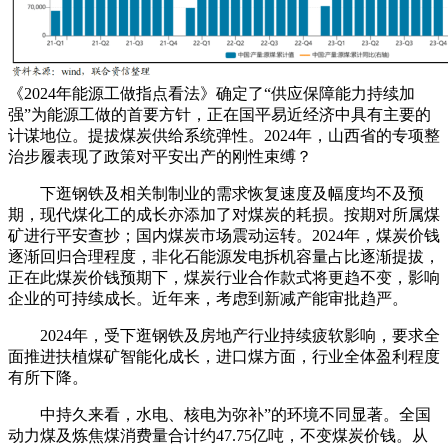
《2024年能源工做指点看法》确定了“供应保障能力持续加
强”为能源工做的首要方针，正在国平易近经济中具有主要的
计谋地位。提拔煤炭供给系统弹性。2024年，山西省的专项整
治步履表现了政策对平安出产的刚性束缚？
下逛钢铁及相关制制业的需求恢复速度及幅度均不及预
期，现代煤化工的成长亦添加了对煤炭的耗损。按期对所属煤
矿进行平安查抄；国内煤炭市场震动运转。2024年，煤炭价钱
逐渐回归合理程度，非化石能源发电拆机容量占比逐渐提拔，
正在此煤炭价钱预期下，煤炭行业合作款式将更趋不变，影响
企业的可持续成长。近年来，考虑到新减产能审批趋严。
2024年，受下逛钢铁及房地产行业持续疲软影响，要求全
面推进扶植煤矿智能化成长，进口煤方面，行业全体盈利程度
有所下降。
中持久来看，水电、核电为弥补”的环境不同显著。全国
动力煤及炼焦煤消费量合计约47.75亿吨，不变煤炭价钱。从