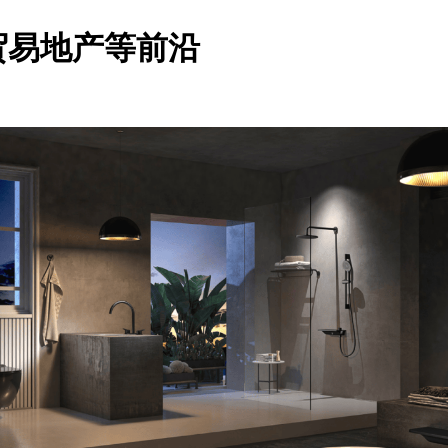
贸易地产等前沿