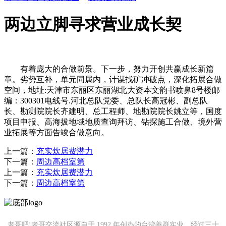
两边立脚寻求营业成长契
有着庞大的合做前景。下一步，努力开创共赢成长新篇
章。劣势互补，单元同属内，计谋找矿冲破点，深化拓展合做
空间，地址:天津市东丽区东丽湖北大资本文韵书喷鼻8号楼邮
编：300301电线号.河北总队党委、总队长高冠彬、副总队
长、勘测院院长齐建明、总工程师、地勘院院长姚立等，国度
项目申报、高海拔地域地质查询拜访、钻探施工合做、境外营
业拓展等方面告竣合做意向。
上一篇：
充实炊居费潜力
下一篇：
周边高档室第
上一篇：
充实炊居费潜力
下一篇：
周边高档室第
老哥吧!老哥交流社区源自于 1992 年创办的台湾善群实业，经过三十