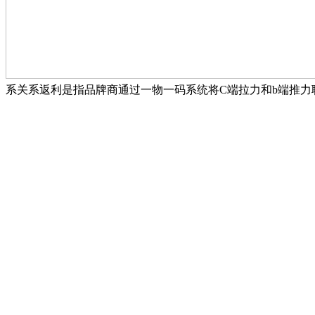
系关系返利是指品牌商通过一物一码系统将C端拉力和b端推力联