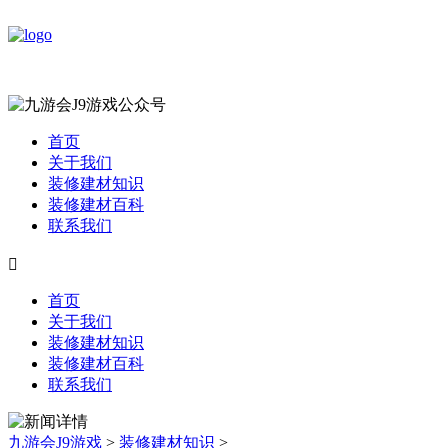
首页
关于我们
装修建材知识
装修建材百科
联系我们

首页
关于我们
装修建材知识
装修建材百科
联系我们
九游会J9游戏
>
装修建材知识
>