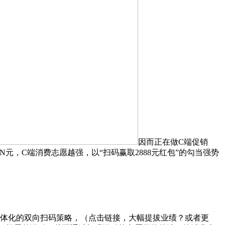
因而正在做C端促销
，C端消费志愿越强，以“扫码赢取2888元红包”的勾当强势
一体化的双向扫码策略，（点击链接，大幅提拔业绩？或者更