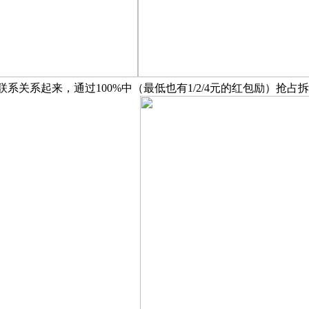
系关系起来，通过100%中（最低也有1/2/4元的红包励）抢占