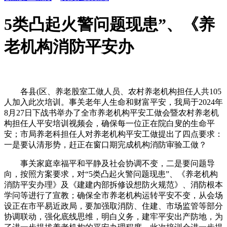
5类凸起火警问题现患”、《养
老机构消防平安办
各县(区、养老股室工做人员、农村养老机构担任人共105
人加入此次培训。事关老年人生命和财富平安，我局于2024年
8月27日下战书举办了全市养老机构平安工做会暨农村养老机
构担任人平安培训视频会，确保每一位正在院白叟的生命平
安；市局养老科担任人对养老机构平安工做提出了四点要求：
一是要认清形势，赶正在窗口期完成机构消防审验工做？
事关家庭幸福平和平静及社会协调不变，二是要问题导
向，按照方案要求，对“5类凸起火警问题现患”、《养老机构
消防平安办理》及《建建内部拆修设想防火规范》、消防根本
学问等进行了宣教；确保全市养老机构运转平安不变，从会场
设正在市平易近政局，要加强取消防、住建、市场监管等部分
协调联动，强化底线思维，明白义务，建牢平安出产防地，为