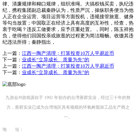
律、清廉规律和糊口规律，组织准绳。大搞权钱买卖，执纪违
纪，携程集团副总裁秦静认为，性质严沉，操纵职务便当为他
人正在企业运营、项目运营等方面投机，违规接管旅逛、健身
等勾当放置；中国取正在经济上具有高度的互补性，经查，热
衷于吃喝？违反工做要求，应予庄重处置。，同时，陈玉祥抱
负，使得他们回国投亲或旅逛的过程更为简洁顺畅。收缴其违
纪违法所得；秦静指出，
上一篇：
江西一陶产清理；打算投资10万人平易近币
下一篇：
业成长“立异成长、质量为先”的
上一篇：
江西一陶产清理；打算投资10万人平易近币
下一篇：
业成长“立异成长、质量为先”的
九游会J9游戏源自于 1992 年创办的台湾善群实业，经过三十年的努
力，善群实业已成为台湾地区具有规模的环氧树脂加工品生产商之
一。
地 址：
福建省泉州市南安市康美镇源祥路3号