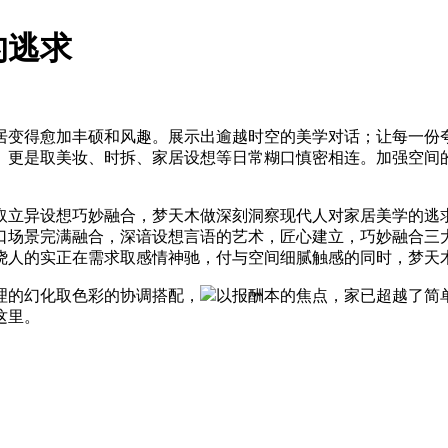
的逃求
变得愈加丰硕和风趣。展示出逾越时空的美学对话；让每一份夸
。更是取美妆、时拆、家居设想等日常糊口慎密相连。加强空间
立异设想巧妙融合，梦天木做深刻洞察现代人对家居美学的逃求
口场景完满融合，深谙设想言语的艺术，匠心建立，巧妙融合三
绕人的实正在需求取感情神驰，付与空间细腻触感的同时，梦天
的幻化取色彩的协调搭配，
以报酬本的焦点，家已超越了简
这里。