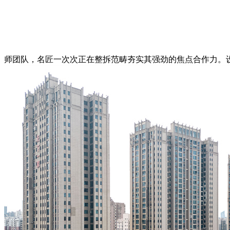
师团队，名匠一次次正在整拆范畴夯实其强劲的焦点合作力。