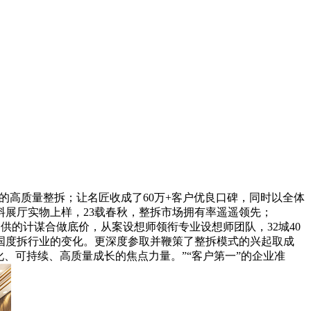
”的高质量整拆；让名匠收成了60万+客户优良口碑，同时以全体
展厅实物上样，23载春秋，整拆市场拥有率遥遥领先；
供的计谋合做底价，从案设想师领衔专业设想师团队，32城40
国度拆行业的变化。更深度参取并鞭策了整拆模式的兴起取成
、可持续、高质量成长的焦点力量。”“客户第一”的企业准