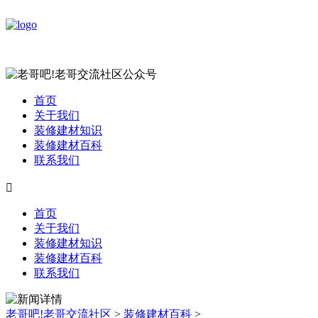
首页
关于我们
装修建材知识
装修建材百科
联系我们

首页
关于我们
装修建材知识
装修建材百科
联系我们
老哥吧!老哥交流社区
>
装修建材百科
>