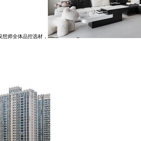
设想师全体品控选材，