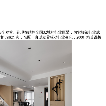
个岁首。到现在结构全国32城的行业巨擘，切实鞭策行业成
护万家灯火，名匠一直以立异驱动行业变化，2000+精英设想