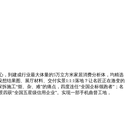
初心，到建成行业最大体量的5万立方米家居消费分析体，均精选
结果图、展厅材料、交付实景1:1:1落地？让名匠正在激变的
拆施工“烦、杂、难”的痛点，四度连任“全国企标领跑者”；名
景四获“全国五星级信用企业”。实现一部手机曲督工地，