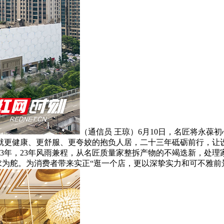
（通信员 王琼）6月10日，名匠将永葆
更健康、更舒服、更夸姣的抱负人居，二十三年砥砺前行，让设想
3年，23年风雨兼程，从名匠质量家整拆产物的不竭迭新，处理家
需求为舵。为消费者带来实正“逛一个店，更以深挚实力和可不雅前