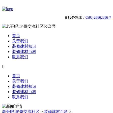
📱服务热线：
0595-26862886-7
首页
关于我们
装修建材知识
装修建材百科
联系我们

首页
关于我们
装修建材知识
装修建材百科
联系我们
老哥吧!老哥交流社区
>
装修建材百科
>