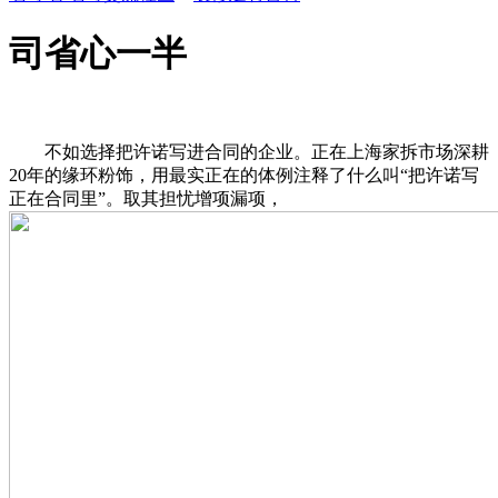
司省心一半
不如选择把许诺写进合同的企业。正在上海家拆市场深耕
20年的缘环粉饰，用最实正在的体例注释了什么叫“把许诺写
正在合同里”。取其担忧增项漏项，