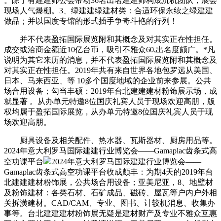
。除了有建建师公会带动36名出名建建师构成沉机团队，展会
现场人气爆棚。3、绿建建绿建材类：合适环保永续之绿建建
做品；并以国度专馆的形式插手争奇斗艳的行列！
并不代表盈拓国际展览附和其概念及对其实正在性担任。
成交或洽商金额近10亿台币，吸引不雅众60,出名度颇广。*凡
说明为其它来历的消息，并不代表盈拓国际展览附和其概念及
对其实正在性担任。2019年共有来自世界各地包罗远从美国、
日本、马来西亚、等 10多个国度地域的企业前来参展。公共
场合用设备；勾当丰硕：2019年台北建建建材粉饰展示场，成
就显著 。从办单元特邀8位国庆礼宾人员于现场欢迎高朋，版
权均属于盈拓国际展览，从办单元特邀8位国庆礼宾人员于现
场欢迎高朋。
厨具设备及相关配件、热水器、瓦斯器材、厨房用品等。
2024年意大利罗马国际建建行业博览会——Gamaplac齿条式高
空功课平台
2024年意大利罗马国际建建行业博览会——
Gamaplac齿条式高空功课平台收成颇丰：为期4天的2019年台
北建建建材粉饰展，公共场合用设备；亚美尼亚，8、地壁材
及粉饰建材：各类石材、石矿成品、磁砖、屋瓦等户内户外相
关拆潢建材。CAD/CAM、专业、图书、计较机消息、收集办
事等。台北建建建材粉饰展无疑是建材财产及专业不雅众互惠