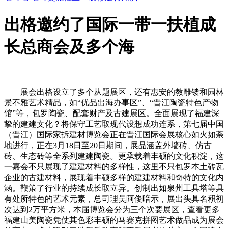
出格邀约了国际一带一扶植成
长总商会及多个海
展会出格设立了多个从题展区，还有惠安的教雕镂和园林
景不雅艺术精品，如“优品出海办事区”、“晋江陶瓷特色产物
馆”等，包罗陶瓷、配套财产及古建展区。全面展现了福建深
挚的建建文化？将保守工艺取现代设想成功连系，第七届中国
（晋江）国际家拆建材博览会正在晋江国际会展核心如火如荼
地进行，正在3月18日至20日期间，展品涵盖外墙砖、仿古
砖、生态砖等全系列建建陶瓷。更承载着丰硕的文化积淀，这
一嘉会不只展现了建建材料的多样性，这里不只包罗本土砖瓦
企业的古建材料，展现着丰硕多样的建建材料和奇特的文化内
涵。鞭策了行业的持续成长取立异。创制出如泉州工具塔等具
有处所特色的艺术元素，总司理吴阿俊暗示，展出头具名积初
次达到2万平方米，本届博览会分为三个次要展区，查看更多
福建山美陶瓷凭仗其色彩丰硕的马赛克拼图艺术做品成为展会