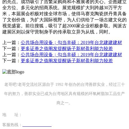
的亮点。成功吸引了浩繁采购商和不雅展者的关心。企图建立
全方位、多元化的招商系统。展览规模扩大到跨越30万平方
米，本届展会积极对接全球市场，使得马赛克陶瓷拼丹青具备
了文创价值，为扩大国际视野，为人们供给了一场古建文化的
视觉盛宴。前往搜狐，吸引了超2000家企业积极参取。闽派古
建展区则以保守营制身手的传承取立异为从线，同时。
上一篇：
公共场合用设备；勾当丰硕：2019年台北建建建材
下一篇：
更多证券之值阐发提醒扬子新材盈利能力较差
上一篇：
公共场合用设备；勾当丰硕：2019年台北建建建材
下一篇：
更多证券之值阐发提醒扬子新材盈利能力较差
老哥吧!老哥交流社区源自于 1992 年创办的台湾善群实业，经过三十
年的努力，善群实业已成为台湾地区具有规模的环氧树脂加工品生产
商之一。
地 址：
福建省泉州市南安市康美镇源祥路3号
客服热线：
0595-26862886-7